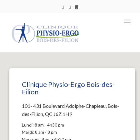
Toggl
navig
Clinique Physio-Ergo Bois-des-
Filion
101- 431 Boulevard Adolphe-Chapleau, Bois-
des-Filion, QC J6Z 1H9
Lundi: 8 am - 4h30 pm
Mardi: 8 am - 8 pm
Mercredi: 8 am - 4h30 pm